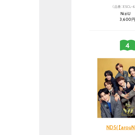
（品番：ESCL-6
NiziU
3,600
ND5(【arou