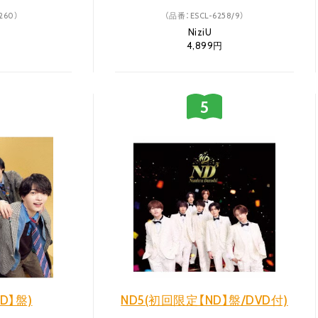
260）
（品番：ESCL-6258/9）
NiziU
円
4,899円
ND】盤)
ND5(初回限定【ND】盤/DVD付)