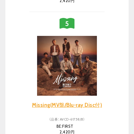
2,420円
Missing(MV盤/Blu-ray Disc付)
（品番：AVCD-61758/B）
BE:FIRST
2,420円