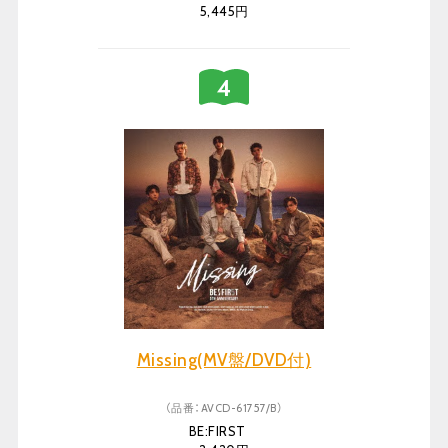
5,445円
Missing(MV盤/DVD付)
（品番：AVCD-61757/B）
BE:FIRST