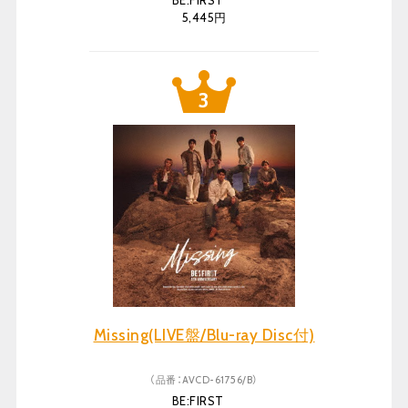
BE:FIRST
5,445円
Missing(LIVE盤/Blu-ray Disc付)
（品番：AVCD-61756/B）
BE:FIRST