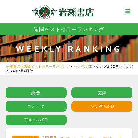
週間ベストセラーランキング
WEEKLY RANKING
岩瀬書店
>
週間ベストセラーランキング
>
シングルCD
>
シングルCDランキング
2026年7月6日付
総合
文庫
コミック
シングルCD
アルバムCD