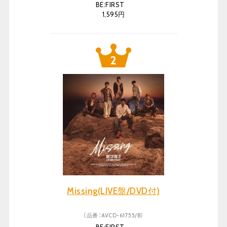
BE:FIRST
1,595円
Missing(LIVE盤/DVD付)
（品番：AVCD-61755/B）