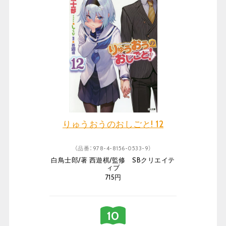
りゅうおうのおしごと! 12
（品番：978-4-8156-0533-9）
白鳥士郎/著 西遊棋/監修 SBクリエイテ
ィブ
715円