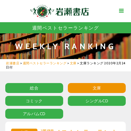
週間ベストセラーランキング
WEEKLY RANKING
岩瀬書店
>
週間ベストセラーランキング
>
文庫
>
文庫ランキング 2020年2月24
日付
総合
文庫
コミック
シングルCD
アルバムCD