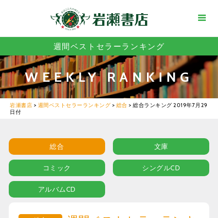
週間ベストセラーランキング
WEEKLY RANKING
岩瀬書店
>
週間ベストセラーランキング
>
総合
>
総合ランキング 2019年7月29
日付
総合
文庫
コミック
シングルCD
アルバムCD