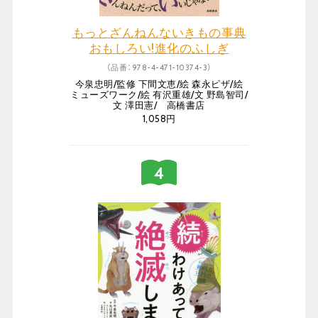
もっとざんねんないきもの事典
おもしろい!進化のふしぎ
（品番：978-4-471-10374-3）
今泉忠明/監修 下間文恵/絵 森永ピザ/絵
ミューズワーク/絵 有沢重雄/文 野島智司/
文 澤田憲/ 高橋書店
1,058円