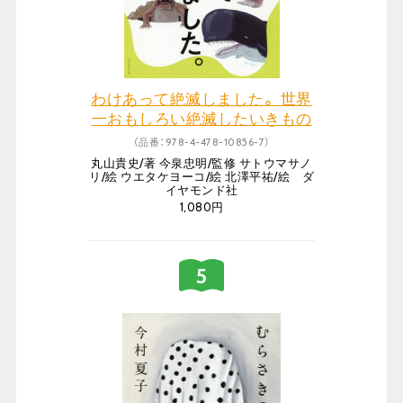
わけあって絶滅しました。 世界
一おもしろい絶滅したいきもの
図鑑 続
（品番：978-4-478-10856-7）
丸山貴史/著 今泉忠明/監修 サトウマサノ
リ/絵 ウエタケヨーコ/絵 北澤平祐/絵 ダ
イヤモンド社
1,080円