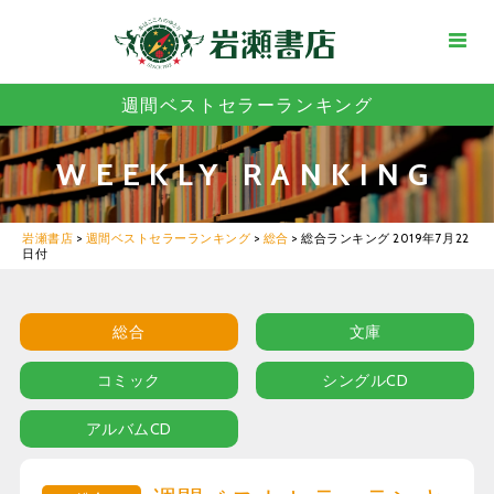
週間ベストセラーランキング
WEEKLY RANKING
岩瀬書店
>
週間ベストセラーランキング
>
総合
>
総合ランキング 2019年7月22
日付
総合
文庫
コミック
シングルCD
アルバムCD