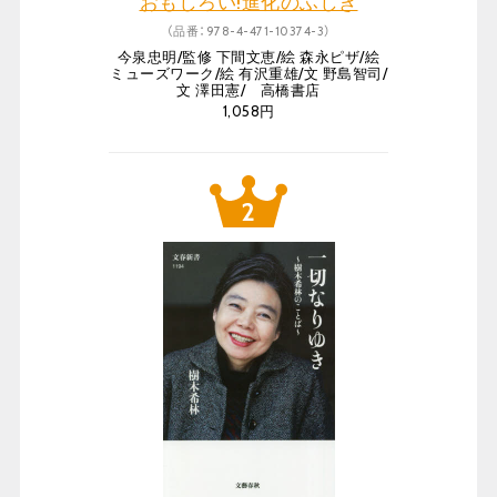
おもしろい!進化のふしぎ
（品番：978-4-471-10374-3）
今泉忠明/監修 下間文恵/絵 森永ピザ/絵
ミューズワーク/絵 有沢重雄/文 野島智司/
文 澤田憲/ 高橋書店
1,058円