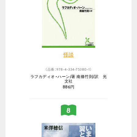
怪談
（品番：978-4-334-75380-1）
ラフカディオ・ハーン/著 南條竹則/訳 光
文社
886円