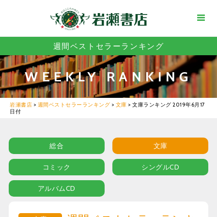
週間ベストセラーランキング
WEEKLY RANKING
岩瀬書店
>
週間ベストセラーランキング
>
文庫
>
文庫ランキング 2019年6月17
日付
総合
文庫
コミック
シングルCD
アルバムCD