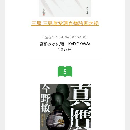
三鬼 三島屋変調百物語四之続
（品番：978-4-04-107761-0）
宮部みゆき/著 KADOKAWA
1,037円