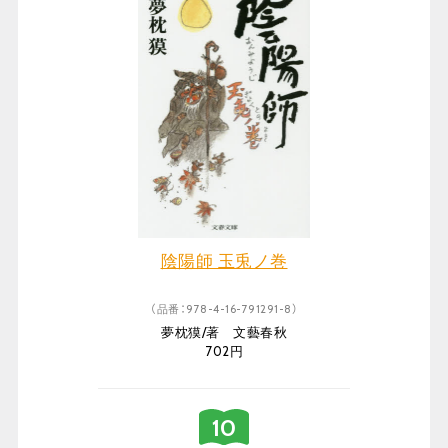
陰陽師 玉兎ノ巻
（品番：978-4-16-791291-8）
夢枕獏/著 文藝春秋
702円