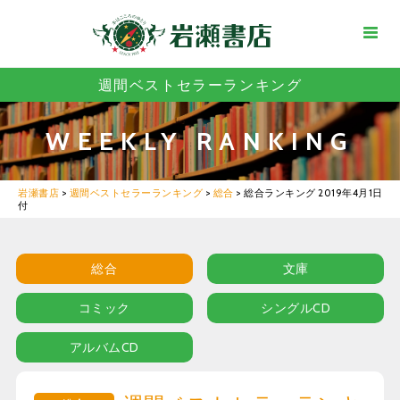
週間ベストセラーランキング
WEEKLY RANKING
岩瀬書店
>
週間ベストセラーランキング
>
総合
>
総合ランキング 2019年4月1日
付
総合
文庫
コミック
シングルCD
アルバムCD