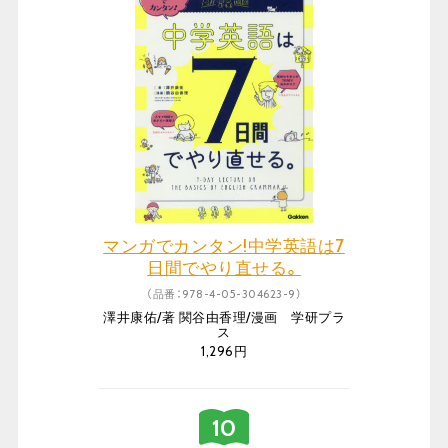
マンガでカンタン!中学英語は7
日間でやり直せる。
（品番：978-4-05-304623-9）
澤井康佑/著 関谷由香理/漫画 学研プラ
ス
1,296円