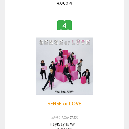
4,000円
SENSE or LOVE
（品番：JACA-5753）
Hey!Say!JUMP