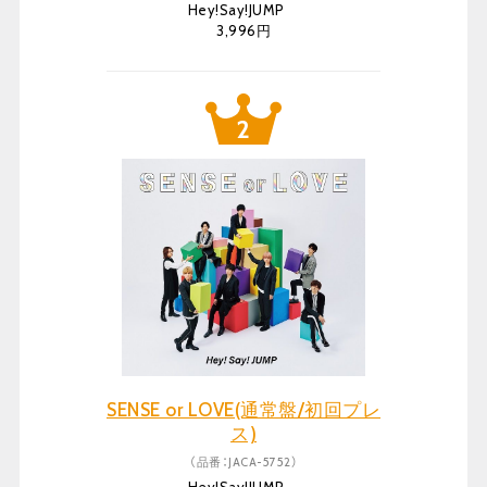
Hey!Say!JUMP
3,996円
SENSE or LOVE(通常盤/初回プレ
ス)
（品番：JACA-5752）