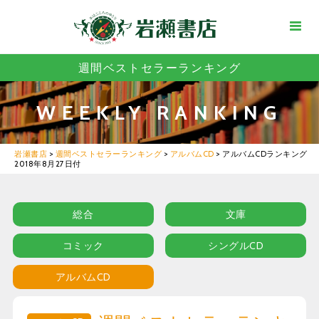
週間ベストセラーランキング
WEEKLY RANKING
岩瀬書店
>
週間ベストセラーランキング
>
アルバムCD
>
アルバムCDランキング
2018年8月27日付
総合
文庫
コミック
シングルCD
アルバムCD