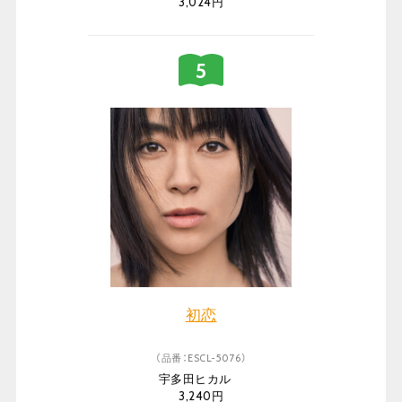
3,024円
初恋
（品番：ESCL-5076）
宇多田ヒカル
3,240円