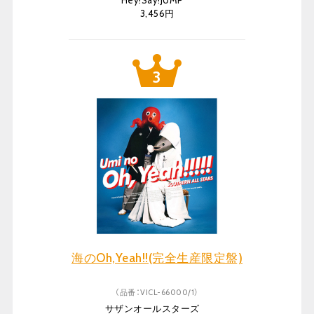
Hey!Say!JUMP
3,456円
海のOh,Yeah!!(完全生産限定盤)
（品番：VICL-66000/1）
サザンオールスターズ