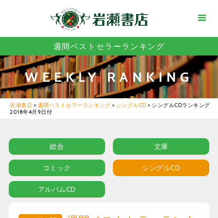
週間ベストセラーランキング
WEEKLY RANKING
岩瀬書店
>
週間ベストセラーランキング
>
シングルCD
>
シングルCDランキング
2018年4月9日付
総合
文庫
コミック
シングルCD
アルバムCD