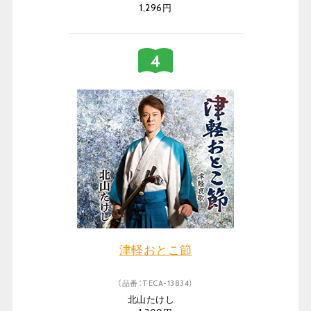
1,296円
津軽おとこ節
（品番：TECA-13834）
北山たけし