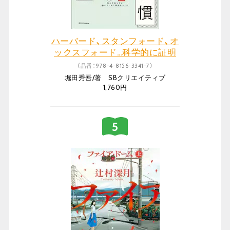
ハーバード、スタンフォード、オ
ックスフォード…科学的に証明
されたすごい習慣大百科 人生が
（品番：978-4-8156-3341-7）
変わるテクニック112個集めまし
堀田秀吾/著 SBクリエイティブ
た
1,760円