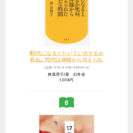
80代になるとたいていボケるか
死ぬ。70代は神様から与えられ
た特別な時間
（品番：978-4-344-98806-4）
林真理子/著 幻冬舎
1,034円