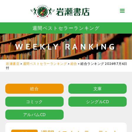
週間ベストセラーランキング
WEEKLY RANKING
岩瀬書店
>
週間ベストセラーランキング
>
総合
>
総合ランキング 2026年7月6日
付
総合
文庫
コミック
シングルCD
アルバムCD