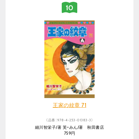
王家の紋章 71
（品番：978-4-253-01383-3）
細川智栄子/著 芙~みん/著 秋田書店
759円