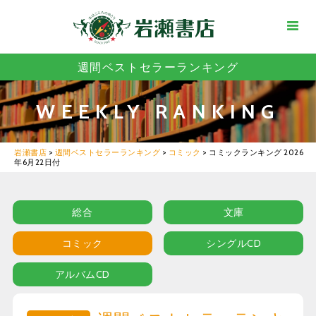
週間ベストセラーランキング
WEEKLY RANKING
岩瀬書店
>
週間ベストセラーランキング
>
コミック
>
コミックランキング 2026
年6月22日付
総合
文庫
コミック
シングルCD
アルバムCD