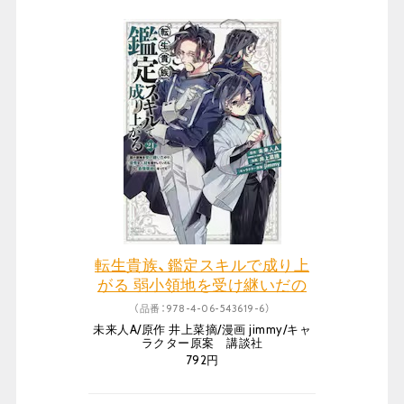
転生貴族、鑑定スキルで成り上
がる 弱小領地を受け継いだの
で、優秀な人材を増やしていた
（品番：978-4-06-543619-6）
ら、最強領地になってた 21
未来人A/原作 井上菜摘/漫画 jimmy/キャ
ラクター原案 講談社
792円