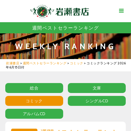
週間ベストセラーランキング
WEEKLY RANKING
岩瀬書店
>
週間ベストセラーランキング
>
コミック
>
コミックランキング 2026
年6月15日付
総合
文庫
コミック
シングルCD
アルバムCD