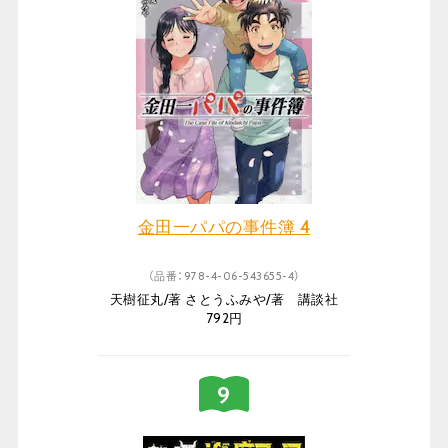
金田一パパの事件簿 4
（品番：978-4-06-543655-4）
天樹征丸/著 さとうふみや/著 講談社
792円