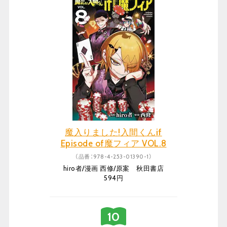
魔入りました!入間くんif
Episode of魔フィア VOL.8
（品番：978-4-253-01390-1）
hiro者/漫画 西修/原案 秋田書店
594円