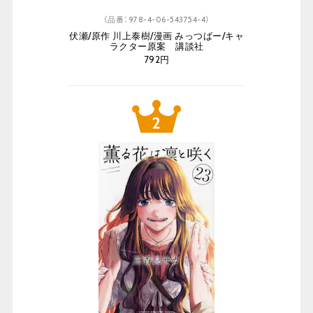
（品番：978-4-06-543754-4）
伏瀬/原作 川上泰樹/漫画 みっつばー/キャ
ラクター原案 講談社
792円