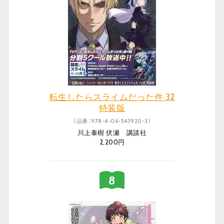
転生したらスライムだった件 32
特装版
（品番：978-4-06-543920-3）
川上泰樹 伏瀬 講談社
2,200円