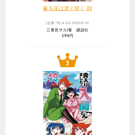
薫る花は凛と咲く 23
（品番：78-4-06-543910-4）
三香見サカ/著 講談社
594円