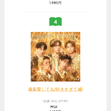
1,980円
爆裂愛してる/好きすぎて滅!
（品番：VICL-37799）
M!LK