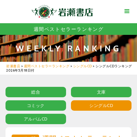
週間ベストセラーランキング
WEEKLY RANKING
岩瀬書店
>
週間ベストセラーランキング
>
シングルCD
>
シングルCDランキング
2026年5月18日付
総合
文庫
コミック
シングルCD
アルバムCD