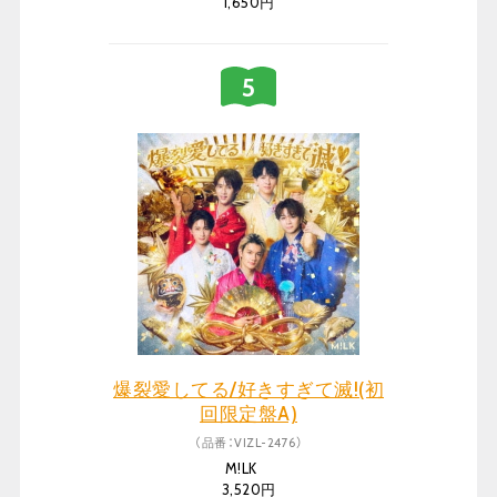
1,650円
爆裂愛してる/好きすぎて滅!(初
回限定盤A)
（品番：VIZL-2476）
M!LK
3,520円