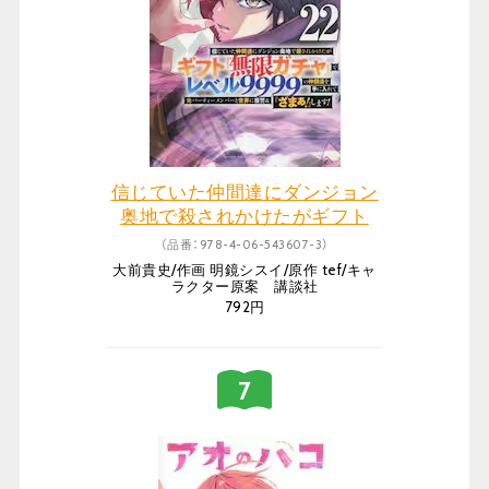
信じていた仲間達にダンジョン
奥地で殺されかけたがギフト
『無限ガチャ』でレベル9999の
（品番：978-4-06-543607-3）
仲間達を手に入れて元パーティ
大前貴史/作画 明鏡シスイ/原作 tef/キャ
ーメンバーと世界に復讐&『ざま
ラクター原案 講談社
792円
ぁ!』します! 22