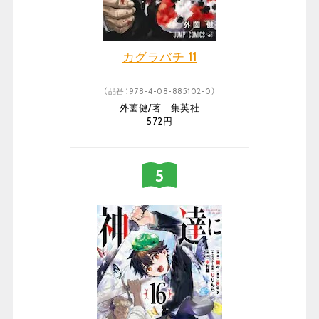
カグラバチ 11
（品番：978-4-08-885102-0）
外薗健/著 集英社
572円