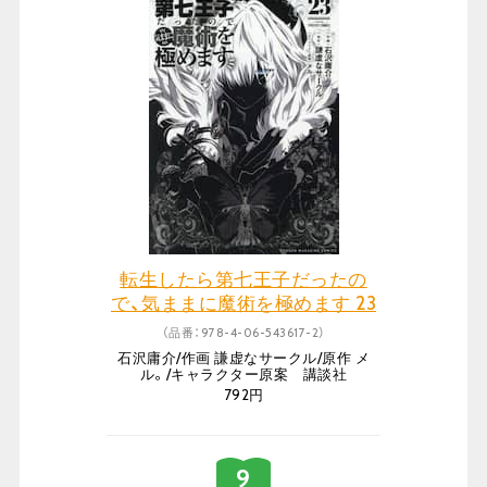
転生したら第七王子だったの
で、気ままに魔術を極めます 23
（品番：978-4-06-543617-2）
石沢庸介/作画 謙虚なサークル/原作 メ
ル。/キャラクター原案 講談社
792円