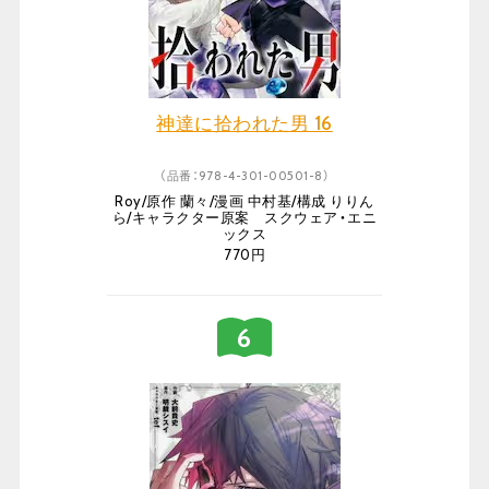
神達に拾われた男 16
（品番：978-4-301-00501-8）
Roy/原作 蘭々/漫画 中村基/構成 りりん
ら/キャラクター原案 スクウェア・エニ
ックス
770円