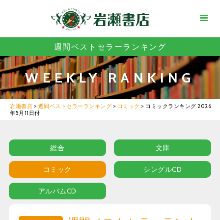
週間ベストセラーランキング
WEEKLY RANKING
岩瀬書店
>
週間ベストセラーランキング
>
コミック
>
コミックランキング 2026
年5月11日付
総合
文庫
コミック
シングルCD
アルバムCD