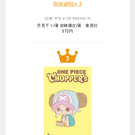
呪術廻戦≡ 3
（品番：978-4-08-885042-9）
芥見下々/著 岩崎優次/著 集英社
572円