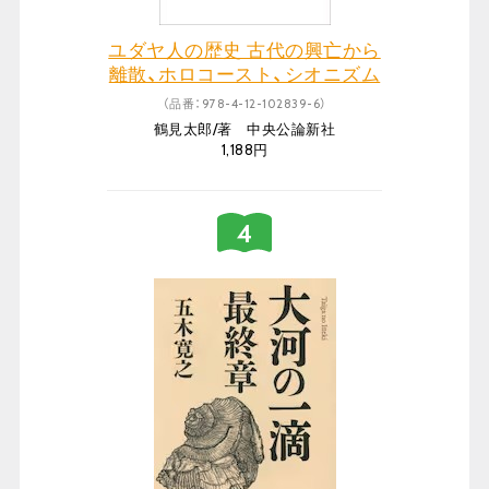
ユダヤ人の歴史 古代の興亡から
離散、ホロコースト、シオニズム
まで
（品番：978-4-12-102839-6）
鶴見太郎/著 中央公論新社
1,188円