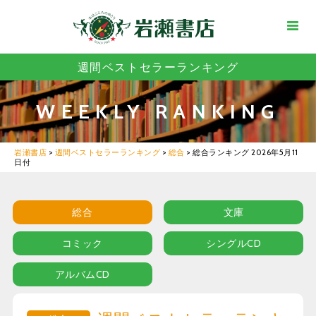
週間ベストセラーランキング
WEEKLY RANKING
岩瀬書店
>
週間ベストセラーランキング
>
総合
>
総合ランキング 2026年5月11
日付
総合
文庫
コミック
シングルCD
アルバムCD