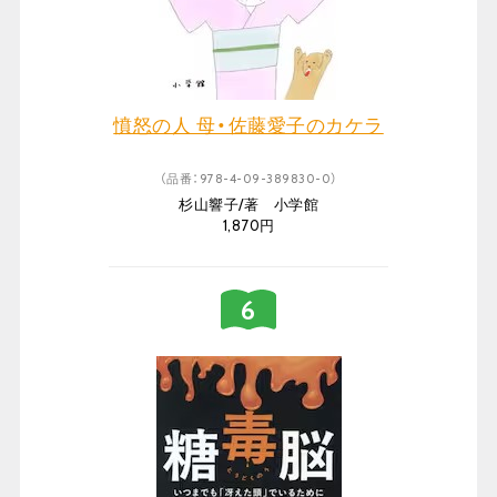
憤怒の人 母・佐藤愛子のカケラ
（品番：978-4-09-389830-0）
杉山響子/著 小学館
1,870円