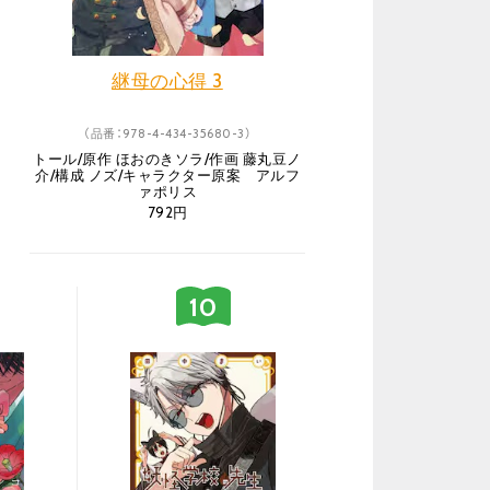
継母の心得 3
（品番：978-4-434-35680-3）
トール/原作 ほおのきソラ/作画 藤丸豆ノ
介/構成 ノズ/キャラクター原案 アルフ
ァポリス
792円