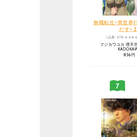
無職転生~異世界
だす~ 2
（品番：978-4-04-6
フジカワユカ 理
KADOKA
836円