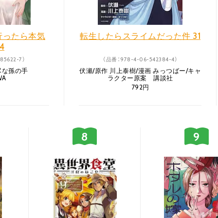
行ったら本気
転生したらスライムだった件 31
4
85622-7）
（品番：978-4-06-542384-4）
不尽な孫の手
伏瀬/原作 川上泰樹/漫画 みっつばー/キャ
WA
ラクター原案 講談社
792円