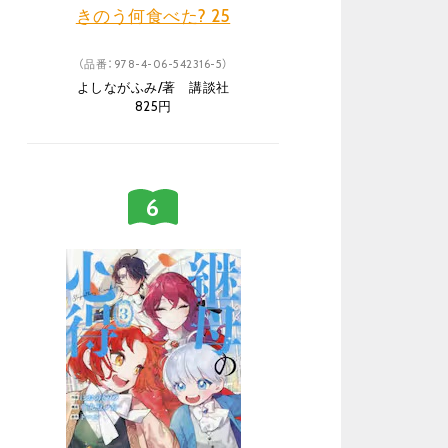
きのう何食べた? 25
（品番：978-4-06-542316-5）
よしながふみ/著 講談社
825円