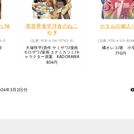
 16
異世界食堂洋食のねこ
ホタルの嫁入り 
や 9
-1）
（品番：978-4-04-117163-9）
（品番：978-4-09-8544
館
犬塚惇平/原作 ヤミザワ/漫画
橘オレコ/著 小
モロザワ/漫画 エナミカツミ/キ
770円
ャラクター原案 KADOKAWA
836円
26年3月2日付