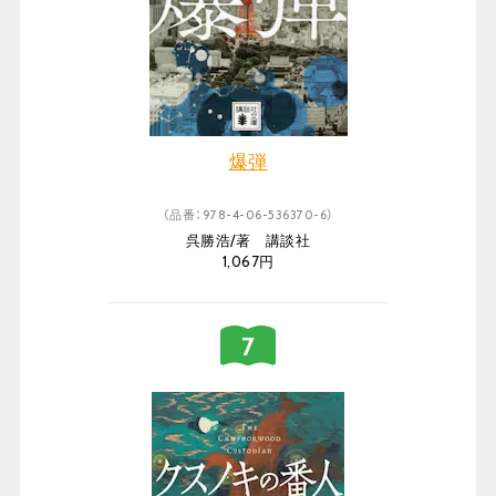
爆弾
（品番：978-4-06-536370-6）
呉勝浩/著 講談社
1,067円