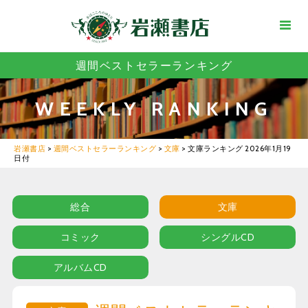
週間ベストセラーランキング
WEEKLY RANKING
岩瀬書店
>
週間ベストセラーランキング
>
文庫
>
文庫ランキング 2026年1月19
日付
総合
文庫
コミック
シングルCD
アルバムCD