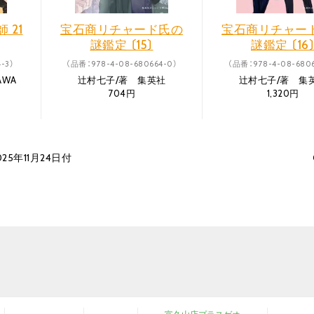
 21
宝石商リチャード氏の
宝石商リチャー
謎鑑定 〔15〕
謎鑑定 〔16
-3）
（品番：978-4-08-680664-0）
（品番：978-4-08-6806
AWA
辻村七子/著 集英社
辻村七子/著 集
704円
1,320円
25年11月24日付