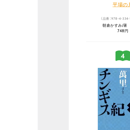
平場の
（品番：978-4-334-
朝倉かすみ/著
748円