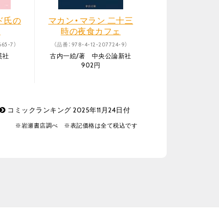
ド氏の
マカン・マラン 二十三
〕
時の夜食カフェ
65-7）
（品番：978-4-12-207724-9）
英社
古内一絵/著 中央公論新社
902円
コミックランキング 2025年11月24日付
※岩瀬書店調べ ※表記価格は全て税込です