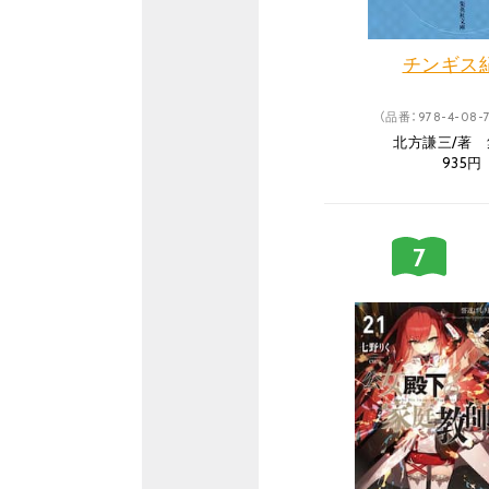
チンギス紀
（品番：978-4-08-7
北方謙三/著
935円