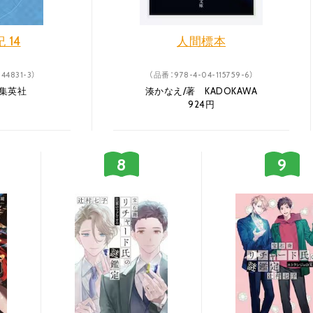
 14
人間標本
44831-3）
（品番：978-4-04-115759-6）
 集英社
湊かなえ/著 KADOKAWA
924円