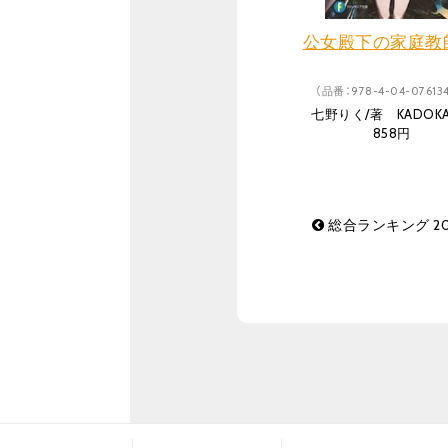
公女殿下の家庭教師
（品番：978-4-04-076134
七野りく/著 KADOK
858円
総合ランキング 20