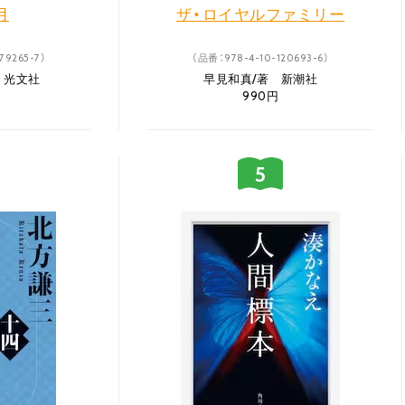
月
ザ・ロイヤルファミリー
79265-7）
（品番：978-4-10-120693-6）
 光文社
早見和真/著 新潮社
990円