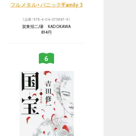
フルメタル・パニック!Family 3
（品番：978-4-04-075887-9）
賀東招二/著 KADOKAWA
814円