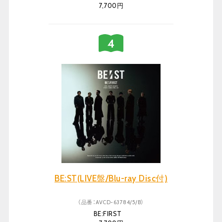
7,700円
BE:ST(LIVE盤/Blu-ray Disc付)
（品番：AVCD-63784/5/B）
BE:FIRST