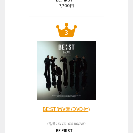
BE:FIRST
7,700円
BE:ST(MV盤/DVD付)
（品番：AVCD-63786/7/B）
BE:FIRST