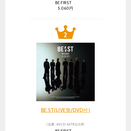
BE:FIRST
5,060円
BE:ST(LIVE盤/DVD付)
（品番：AVCD-63782/3/B）