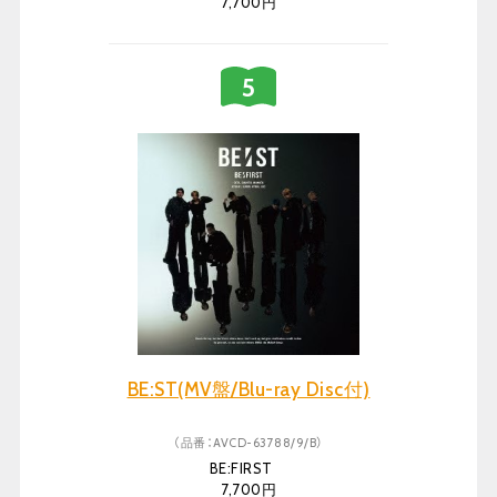
7,700円
BE:ST(MV盤/Blu-ray Disc付)
（品番：AVCD-63788/9/B）
BE:FIRST
7,700円