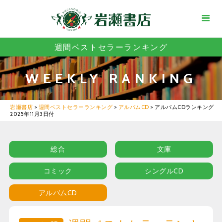
週間ベストセラーランキング
WEEKLY RANKING
岩瀬書店
>
週間ベストセラーランキング
>
アルバムCD
>
アルバムCDランキング
2025年11月3日付
総合
文庫
コミック
シングルCD
アルバムCD