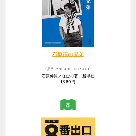
石原家の兄弟
（品番：978-4-10-387503-1）
石原伸晃／〔ほか〕著 新潮社
1,980円