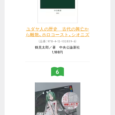
ユダヤ人の歴史 古代の興亡か
ら離散、ホロコースト、シオニズ
ムまで
（品番：978-4-12-102839-6）
鶴見太郎／著 中央公論新社
1,188円