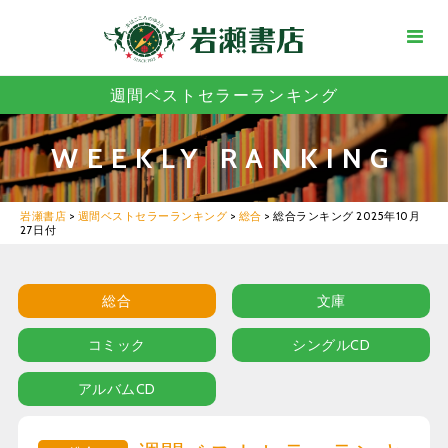
週間ベストセラーランキング
WEEKLY RANKING
岩瀬書店
>
週間ベストセラーランキング
>
総合
>
総合ランキング 2025年10月
27日付
総合
文庫
コミック
シングルCD
アルバムCD