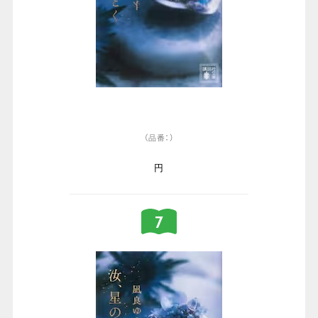
（品番：）
円