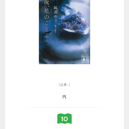
（品番：）
円