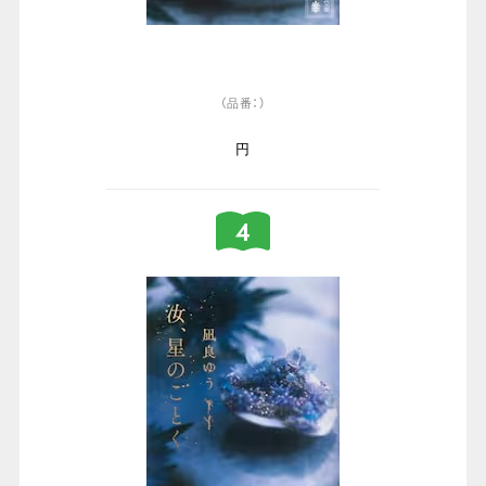
（品番：）
円