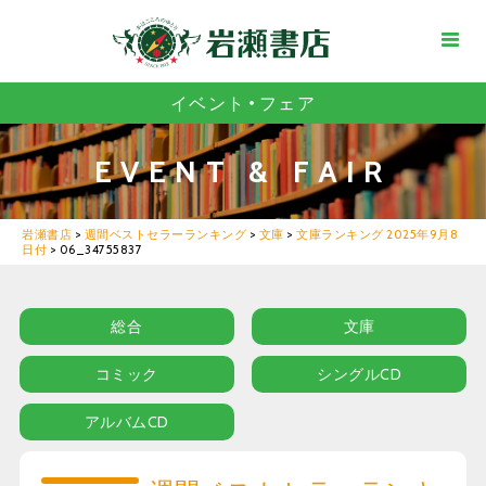
イベント・フェア
EVENT & FAIR
岩瀬書店
>
週間ベストセラーランキング
>
文庫
>
文庫ランキング 2025年9月8
日付
>
06_34755837
総合
文庫
コミック
シングルCD
アルバムCD