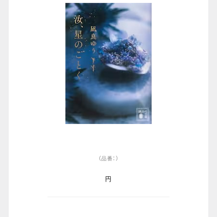
（品番：）
円