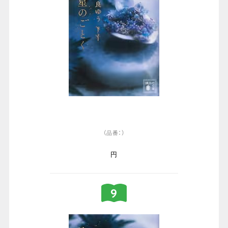
（品番：）
円