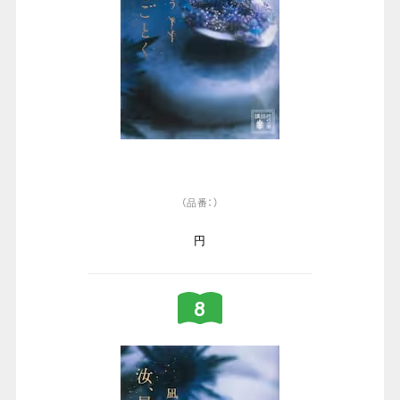
（品番：）
円