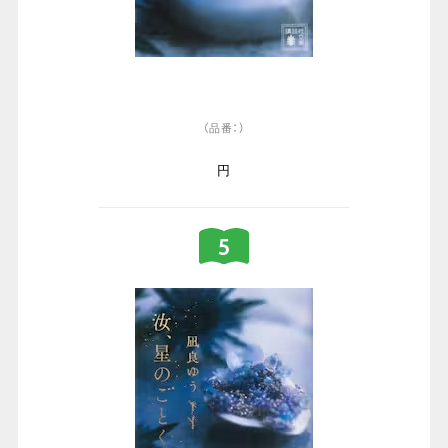
（品番：）
円