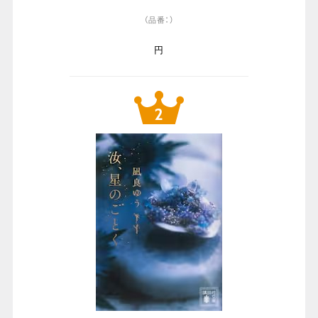
（品番：）
円