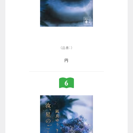
（品番：）
円