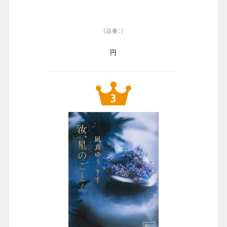
（品番：）
円