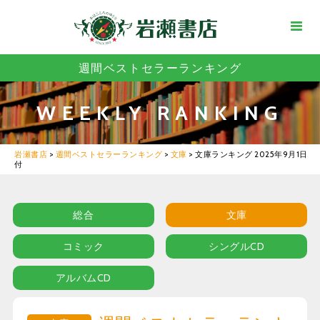
週間ベストセラーランキング
WEEKLY RANKING
岩瀬書店
>
週間ベストセラーランキング
>
文庫
>
文庫ランキング 2025年9月1日
付
総合
文庫
コミック
シングルCD
アルバムCD