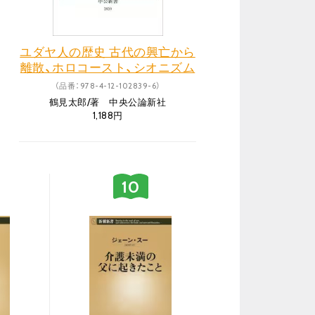
ユダヤ人の歴史 古代の興亡から
離散、ホロコースト、シオニズム
まで
（品番：978-4-12-102839-6）
鶴見太郎/著 中央公論新社
1,188円