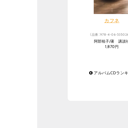
カフネ
（品番：978-4-06-535026
阿部暁子/著 講談
1,870円
アルバムCDランキン