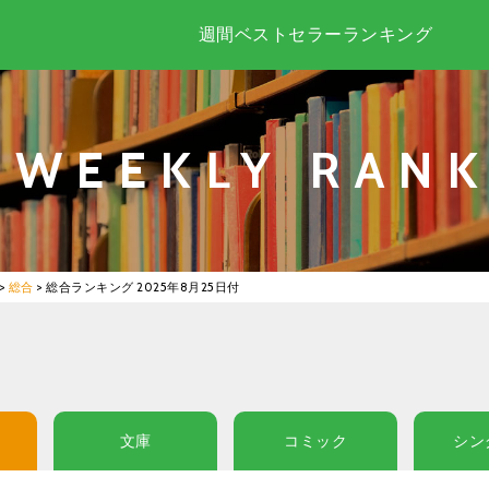
週間ベストセラーランキング
WEEKLY RANK
>
総合
>
総合ランキング 2025年8月25日付
文庫
コミック
シン