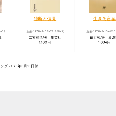
独断と偏見
生きる言葉
-3）
（品番：978-4-08-721368-3）
（品番：978-4-10-6110
社
二宮和也/著 集英社
俵万智/著 新潮
1,100円
1,034円
グ 2025年8月18日付