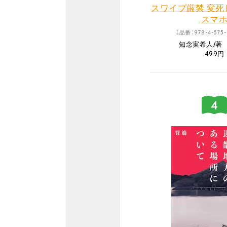
スワイプ厳禁 変死
スマ
（品番：978-4-575-
知念実希人/著
499円