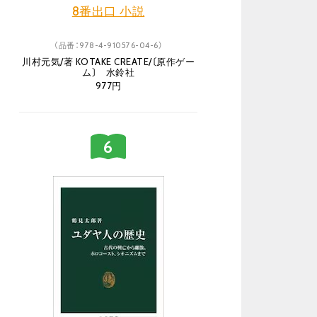
8番出口 小説
（品番：978-4-910576-04-6）
川村元気/著 KOTAKE CREATE/〔原作ゲー
ム〕 水鈴社
977円