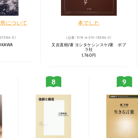
場所について
本でした
37584-0）
（品番：978-4-591-18586-5）
OKAWA
又吉直樹/著 ヨシタケシンスケ/著 ポプ
ラ社
1,760円