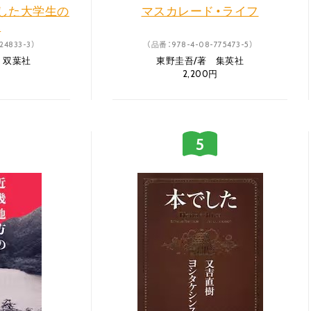
した大学生の
マスカレード・ライフ
ホ
24833-3）
（品番：978-4-08-775473-5）
 双葉社
東野圭吾/著 集英社
2,200円