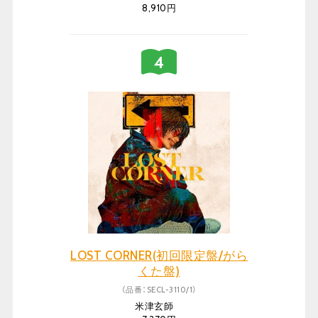
8,910円
LOST CORNER(初回限定盤/がら
くた盤)
（品番：SECL-3110/1）
米津玄師