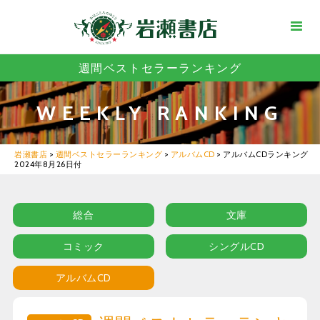
週間ベストセラーランキング
WEEKLY RANKING
岩瀬書店
>
週間ベストセラーランキング
>
アルバムCD
>
アルバムCDランキング
2024年8月26日付
総合
文庫
コミック
シングルCD
アルバムCD