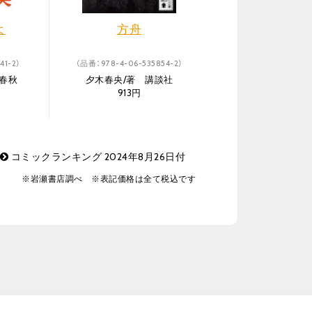
よ
方舟
41-2）
（品番：978-4-06-535854-2）
春秋
夕木春央/著 講談社
913円
コミックランキング 2024年8月26日付
※岩瀬書店調べ ※表記価格は全て税込です