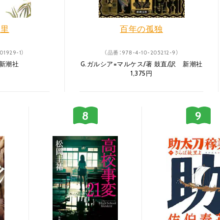
つ里
百年の孤独
01929-1）
（品番：978-4-10-205212-9）
 新潮社
G.ガルシア=マルケス/著 鼓直/訳 新潮社
1,375円