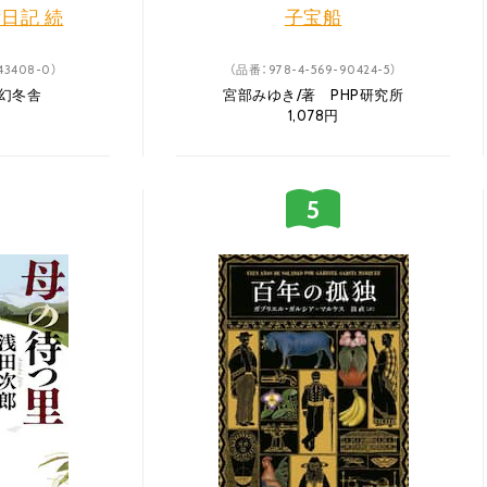
日記 続
子宝船
43408-0）
（品番：978-4-569-90424-5）
 幻冬舎
宮部みゆき/著 PHP研究所
1,078円