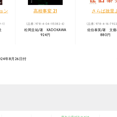
ョン
高校事変 21
さらば故里
-1）
（品番：978-4-04-115382-6）
（品番：978-4-16-7922
社
松岡圭祐/著 KADOKAWA
佐伯泰英/著 文藝
924円
880円
24年8月26日付