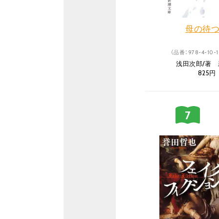
母の待
（品番：978-4-10-1
浅田次郎/著
825円