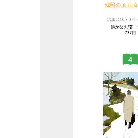
残照の頂 山女
（品番：978-4-344-
湊かなえ/著
737円