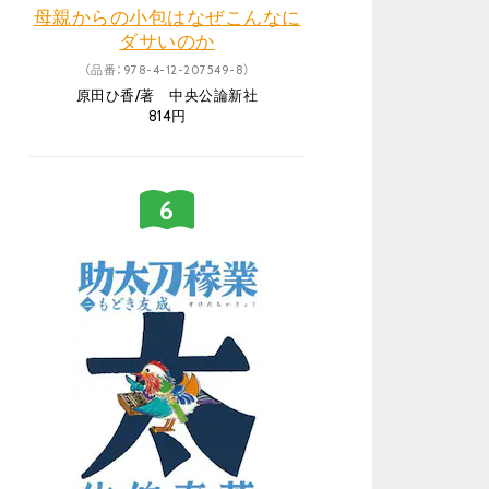
母親からの小包はなぜこんなに
ダサいのか
（品番：978-4-12-207549-8）
原田ひ香/著 中央公論新社
814円