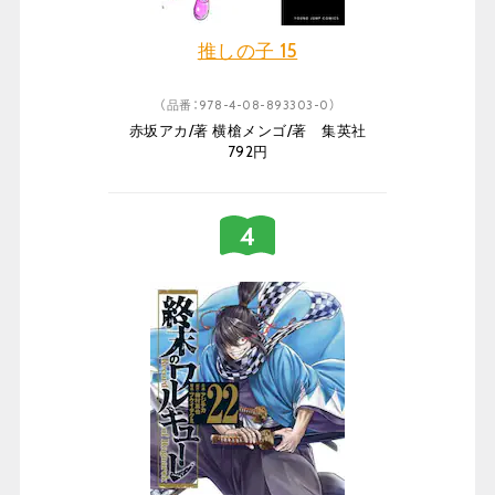
推しの子 15
（品番：978-4-08-893303-0）
赤坂アカ/著 横槍メンゴ/著 集英社
792円