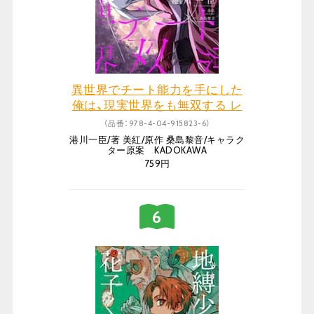
異世界でチート能力を手にした
俺は、現実世界をも無双する レ
ベルアップは人生を変えた 6
（品番：978-4-04-915823-6）
港川一臣/著 美紅/原作 桑島黎音/キャラク
ター原案 KADOKAWA
759円