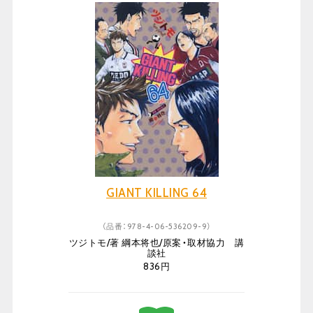
GIANT KILLING 64
（品番：978-4-06-536209-9）
ツジトモ/著 綱本将也/原案・取材協力 講
談社
836円