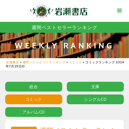
週間ベストセラーランキング
WEEKLY RANKING
岩瀬書店
>
週間ベストセラーランキング
>
コミック
>
コミックランキング 2024
年7月29日付
総合
文庫
コミック
シングルCD
アルバムCD