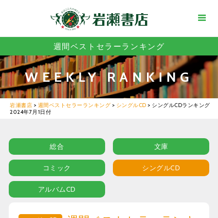
週間ベストセラーランキング
WEEKLY RANKING
岩瀬書店
>
週間ベストセラーランキング
>
シングルCD
>
シングルCDランキング
2024年7月1日付
総合
文庫
コミック
シングルCD
アルバムCD