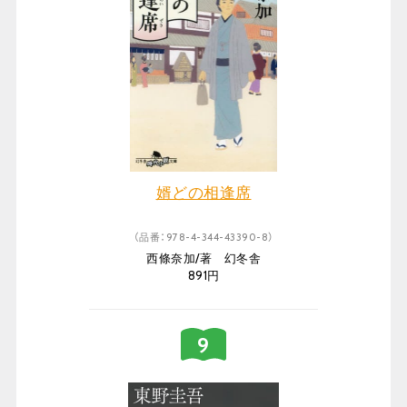
婿どの相逢席
（品番：978-4-344-43390-8）
西條奈加/著 幻冬舎
891円