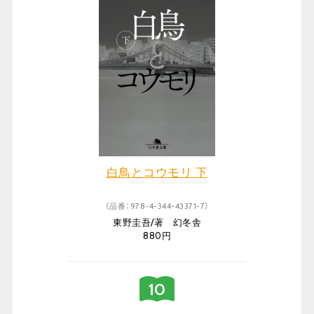
白鳥とコウモリ 下
（品番：978-4-344-43371-7）
東野圭吾/著 幻冬舎
880円