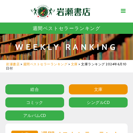
週間ベストセラーランキング
WEEKLY RANKING
岩瀬書店
>
週間ベストセラーランキング
>
文庫
>
文庫ランキング 2024年6月10
日付
総合
文庫
コミック
シングルCD
アルバムCD