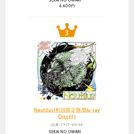
SEKAI NO OWARI
6,600円
Nautilus(初回限定盤/Blu-ray
Disc付)
（品番：TYCT-69294）
SEKAI NO OWARI