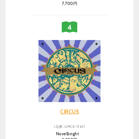
7,700円
CIRCUS
（品番：UMCK-1763）
Novelbright