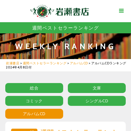
週間ベストセラーランキング
WEEKLY RANKING
岩瀬書店
>
週間ベストセラーランキング
>
アルバムCD
>
アルバムCDランキング
2024年4月8日付
総合
文庫
コミック
シングルCD
アルバムCD