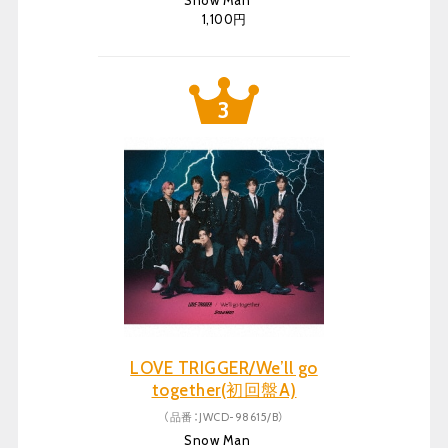
Snow Man
1,100円
LOVE TRIGGER/We’ll go
together(初回盤A)
（品番：JWCD-98615/B）
Snow Man