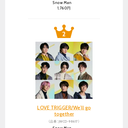
Snow Man
1,760円
LOVE TRIGGER/We’ll go
together
（品番：JWCD-98617）