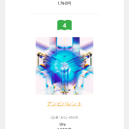
1,760円
アンビバレント
（品番：AICL-4508）
Uru