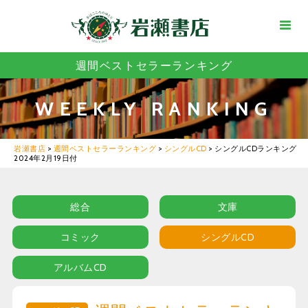
週間ベストセラーランキング
WEEKLY RANKING
岩瀬書店
>
週間ベストセラーランキング
>
シングルCD
>
シングルCDランキング
2024年2月19日付
総合
文庫
コミック
シングルCD
アルバムCD