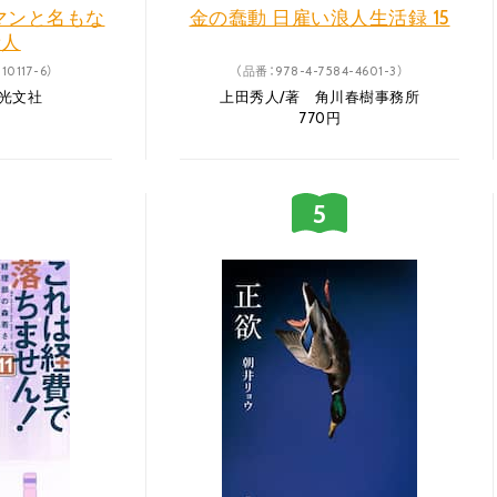
マンと名もな
金の蠢動 日雇い浪人生活録 15
殺人
10117-6）
（品番：978-4-7584-4601-3）
 光文社
上田秀人/著 角川春樹事務所
770円