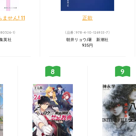
せん! 11
正欲
80526-1）
（品番：978-4-10-126933-7）
 集英社
朝井リョウ/著 新潮社
935円