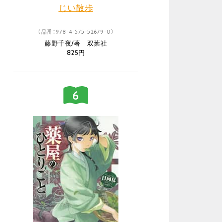
じい散歩
（品番：978-4-575-52679-0）
藤野千夜/著 双葉社
825円