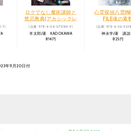
ロクでなし魔術講師と
心霊探偵八雲INIT
禁忌教典(アカシックレ
FILE魂の素
コード) 24
8-7）
（品番：978-4-04-075184-9）
（品番：978-4-06-5338
A
羊太郎/著 KADOKAWA
神永学/著 講談
814円
825円
23年11月20日付