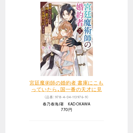
宮廷魔術師の婚約者 書庫にこも
っていたら、国一番の天才に見
初められまして!? 2
（品番：978-4-04-113976-9）
春乃春海/著 KADOKAWA
770円