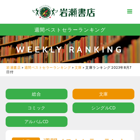
週間ベストセラーランキング
WEEKLY RANKING
岩瀬書店
>
週間ベストセラーランキング
>
文庫
>
文庫ランキング 2023年8月7
日付
総合
文庫
コミック
シングルCD
アルバムCD