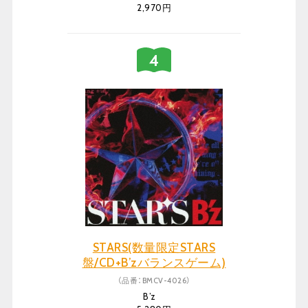
2,970円
STARS(数量限定STARS
盤/CD+B’zバランスゲーム)
（品番：BMCV-4026）
B’z