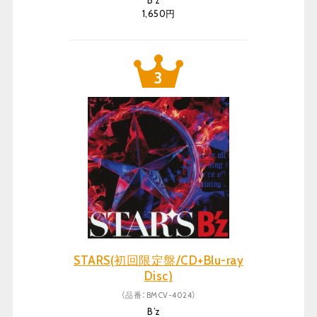
B’z
1,650円
STARS(初回限定盤/CD+Blu-ray
Disc)
（品番：BMCV-4024）
B’z