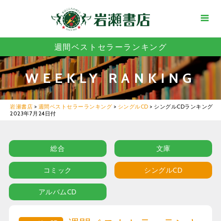
週間ベストセラーランキング
WEEKLY RANKING
岩瀬書店
>
週間ベストセラーランキング
>
シングルCD
>
シングルCDランキング
2023年7月24日付
総合
文庫
コミック
シングルCD
アルバムCD