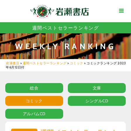
週間ベストセラーランキング
WEEKLY RANKING
岩瀬書店
>
週間ベストセラーランキング
>
コミック
>
コミックランキング 2023
年6月12日付
総合
文庫
コミック
シングルCD
アルバムCD