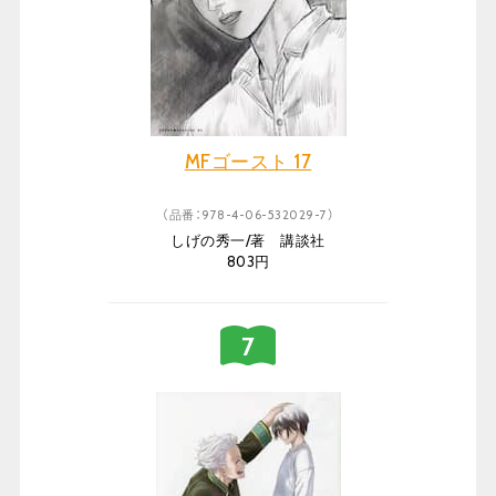
MFゴースト 17
（品番：978-4-06-532029-7）
しげの秀一/著 講談社
803円