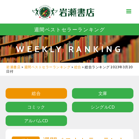
週間ベストセラーランキング
WEEKLY RANKING
岩瀬書店
>
週間ベストセラーランキング
>
総合
>
総合ランキング 2023年3月20
日付
総合
文庫
コミック
シングルCD
アルバムCD