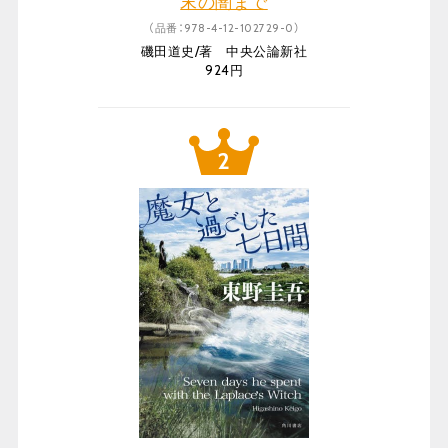
末の闇まで
（品番：978-4-12-102729-0）
磯田道史/著 中央公論新社
924円