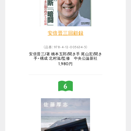
安倍晋三回顧録
（品番：978-4-12-005634-5）
安倍晋三/著 橋本五郎/聞き手 尾山宏/聞き
手・構成 北村滋/監修 中央公論新社
1,980円