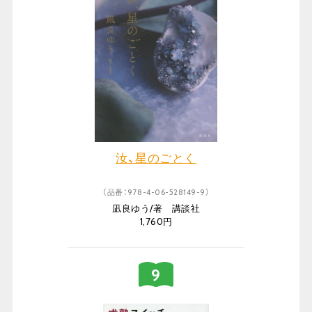
汝、星のごとく
（品番：978-4-06-528149-9）
凪良ゆう/著 講談社
1,760円