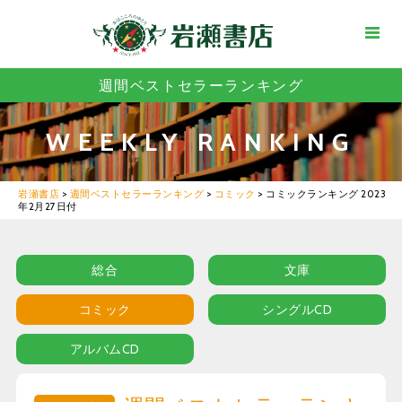
週間ベストセラーランキング
WEEKLY RANKING
岩瀬書店
>
週間ベストセラーランキング
>
コミック
>
コミックランキング 2023
年2月27日付
総合
文庫
コミック
シングルCD
アルバムCD