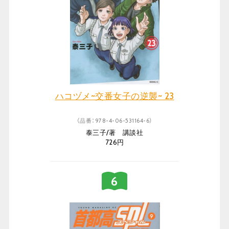
ハコヅメ~交番女子の逆襲~ 23
（品番：978-4-06-531164-6）
泰三子/著 講談社
726円