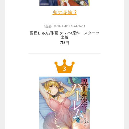
鬼の花嫁 2
（品番：978-4-8137-6176-1）
富樫じゅん/作画 クレハ/原作 スターツ
出版
715円