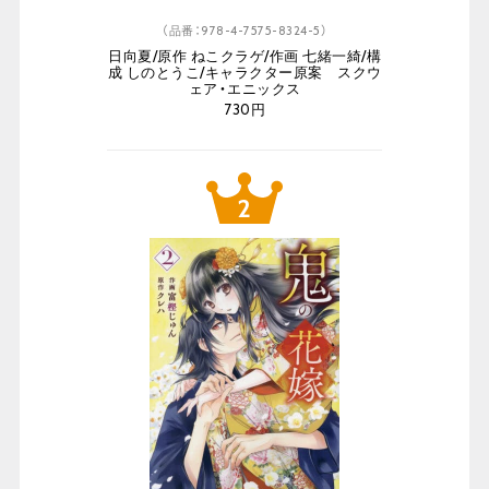
（品番：978-4-7575-8324-5）
日向夏/原作 ねこクラゲ/作画 七緒一綺/構
成 しのとうこ/キャラクター原案 スクウ
ェア・エニックス
730円