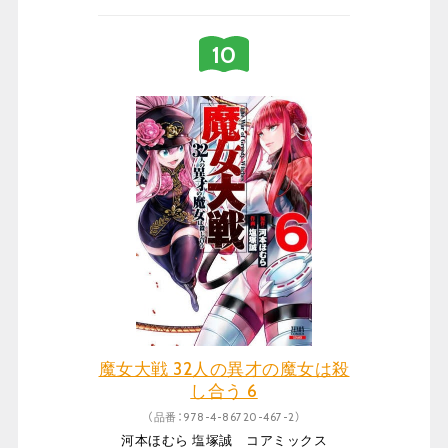
魔女大戦 32人の異才の魔女は殺
し合う 6
（品番：978-4-86720-467-2）
河本ほむら 塩塚誠 コアミックス