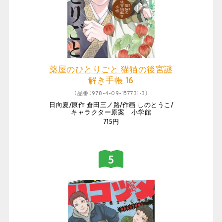
薬屋のひとりごと 猫猫の後宮謎
解き手帳 16
（品番：978-4-09-157731-3）
日向夏/原作 倉田三ノ路/作画 しのとうこ/
キャラクター原案 小学館
715円