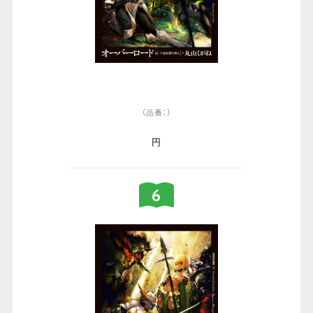
（品番：）
円