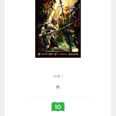
（品番：）
円