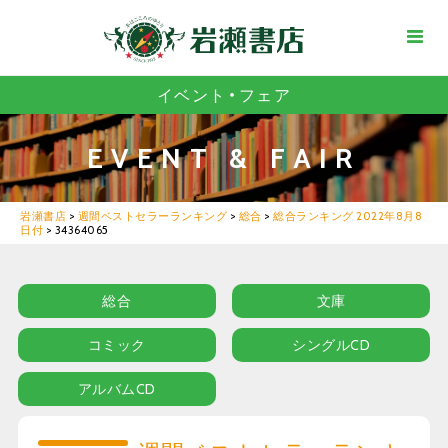
イベント・フェア
EVENT & FAIR
岩瀬書店
>
週間ベストセラーランキング
>
総合
>
総合ランキング 2022年8月8
日付
>
34364065
総合
文庫
コミック
シングルCD
アルバムCD