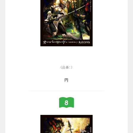
（品番：）
円