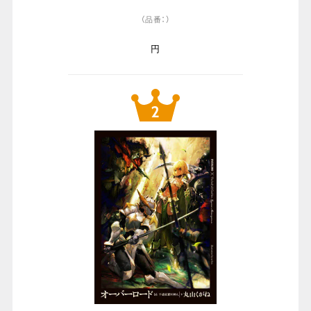
（品番：）
円