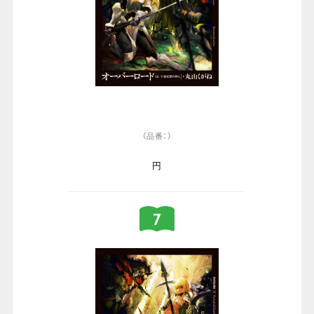
（品番：）
円