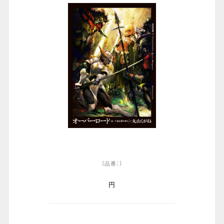
（品番：）
円