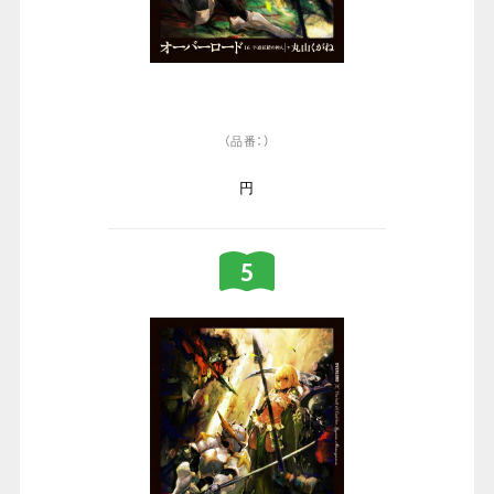
（品番：）
円