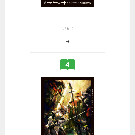
（品番：）
円