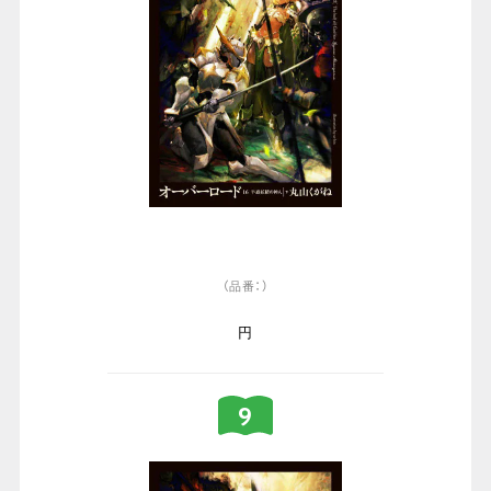
（品番：）
円