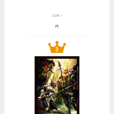
（品番：）
円