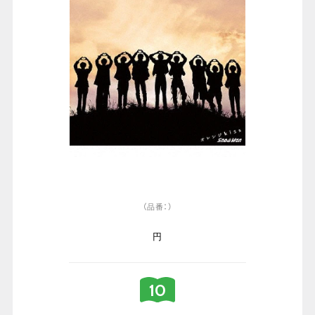
（品番：）
円