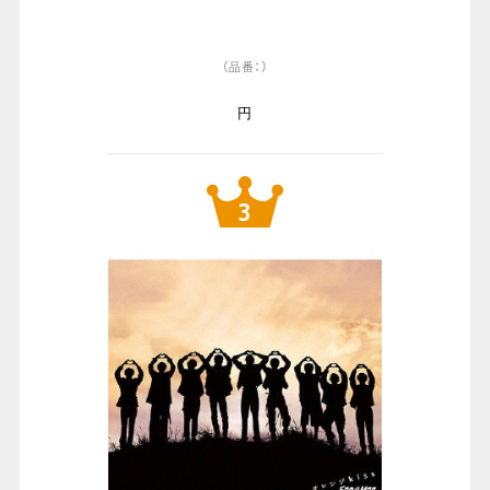
（品番：）
円