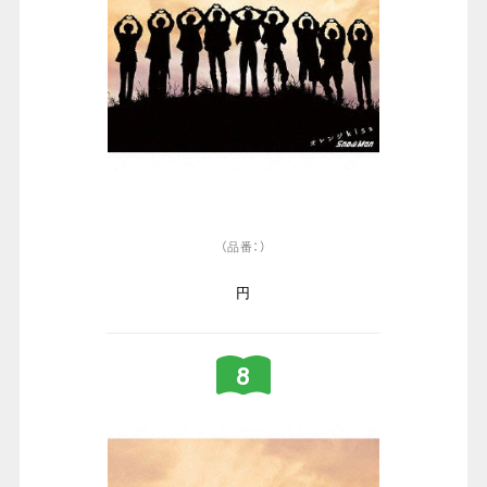
（品番：）
円