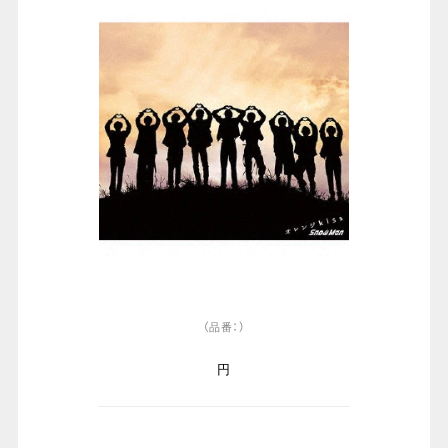
（品番：）
円