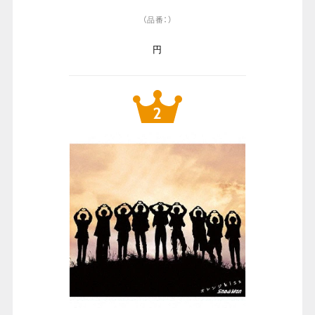
（品番：）
円