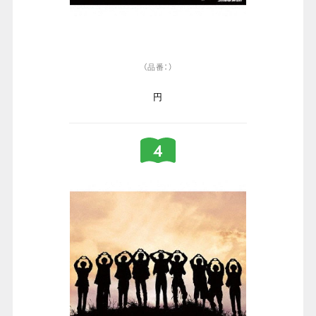
（品番：）
円