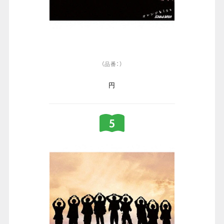
（品番：）
円