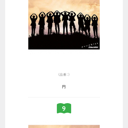
（品番：）
円