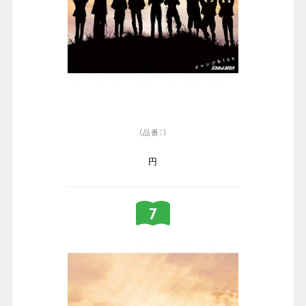
（品番：）
円