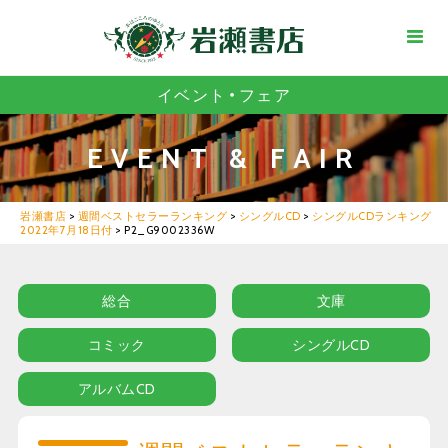
イベント・フェア
EVENT & FAIR
岩瀬書店
>
週間ベストセラーランキング
>
シングルCD
>
シングルCDランキング
2022年7月18日付
>
P2_G9002336W
総合
文庫
コミック
シングルCD
アルバムCD