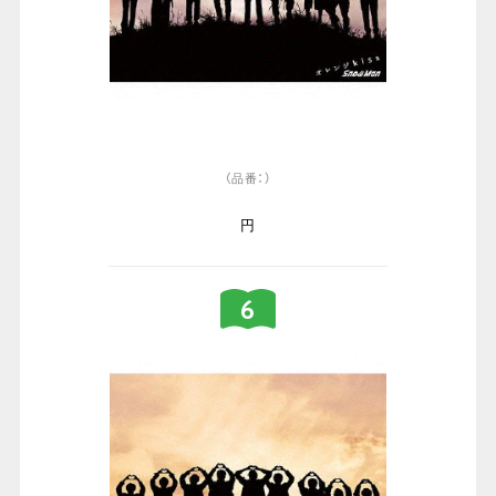
（品番：）
円