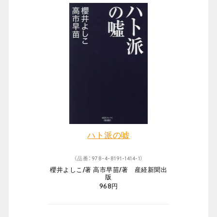
ハト派の嘘
（品番：978-4-8191-1414-1）
櫻井よしこ/著 高市早苗/著 産経新聞出
版
968円