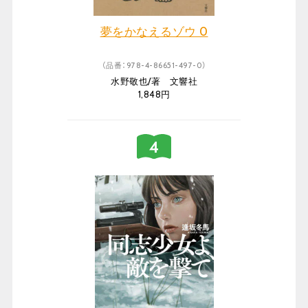
夢をかなえるゾウ 0
（品番：978-4-86651-497-0）
水野敬也/著 文響社
1,848円