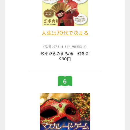
人生は70代で決まる
（品番：978-4-344-98653-4）
綾小路きみまろ/著 幻冬舎
990円