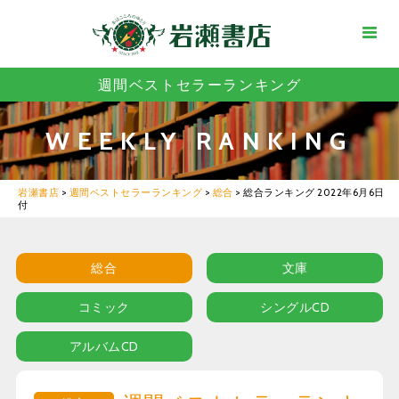
週間ベストセラーランキング
WEEKLY RANKING
岩瀬書店
>
週間ベストセラーランキング
>
総合
>
総合ランキング 2022年6月6日
付
総合
文庫
コミック
シングルCD
アルバムCD