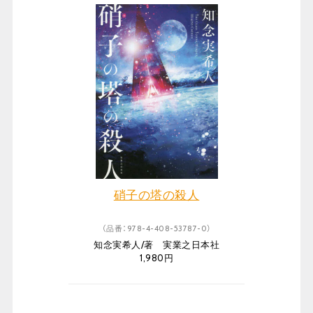
硝子の塔の殺人
（品番：978-4-408-53787-0）
知念実希人/著 実業之日本社
1,980円