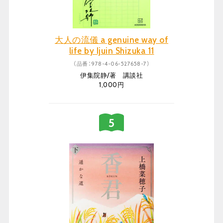
大人の流儀 a genuine way of
life by Ijuin Shizuka 11
（品番：978-4-06-527658-7）
伊集院静/著 講談社
1,000円