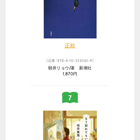
正欲
（品番：978-4-10-333063-9）
朝井リョウ/著 新潮社
1,870円