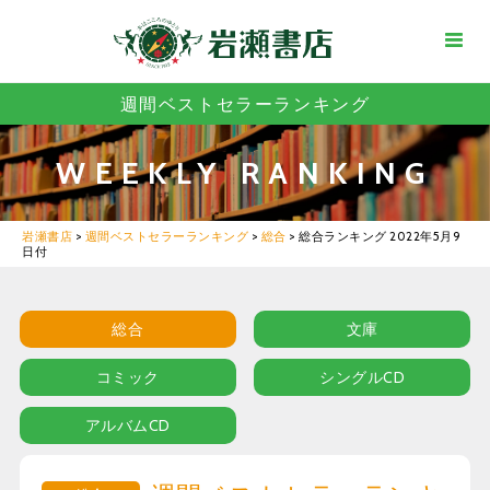
週間ベストセラーランキング
WEEKLY RANKING
岩瀬書店
>
週間ベストセラーランキング
>
総合
>
総合ランキング 2022年5月9
日付
総合
文庫
コミック
シングルCD
アルバムCD