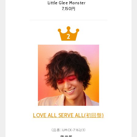
Little Glee Monster
7,150円
LOVE ALL SERVE ALL(初回盤)
（品番：UMCK-7162/3）