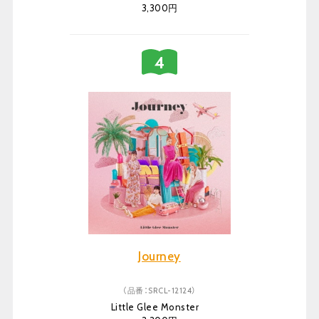
3,300円
Journey
（品番：SRCL-12124）
Little Glee Monster