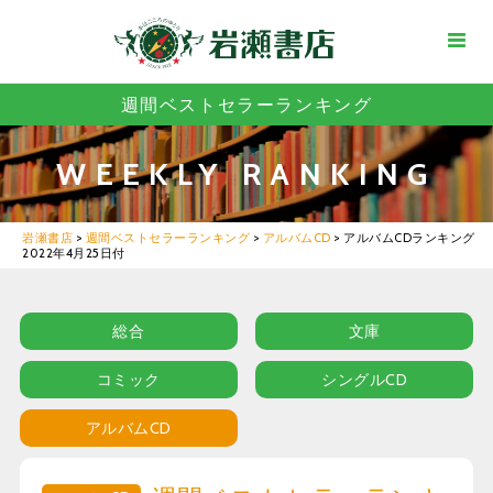
週間ベストセラーランキング
WEEKLY RANKING
岩瀬書店
>
週間ベストセラーランキング
>
アルバムCD
>
アルバムCDランキング
2022年4月25日付
総合
文庫
コミック
シングルCD
アルバムCD