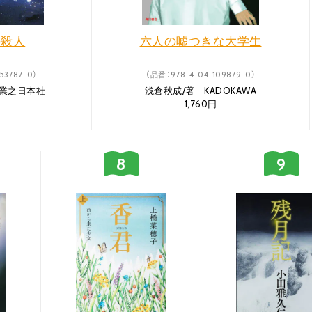
の殺人
六人の嘘つきな大学生
53787-0）
（品番：978-4-04-109879-0）
実業之日本社
浅倉秋成/著 KADOKAWA
1,760円