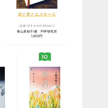
赤と青とエスキース
（品番：978-4-569-85064-1）
青山美智子/著 PHP研究所
1,650円