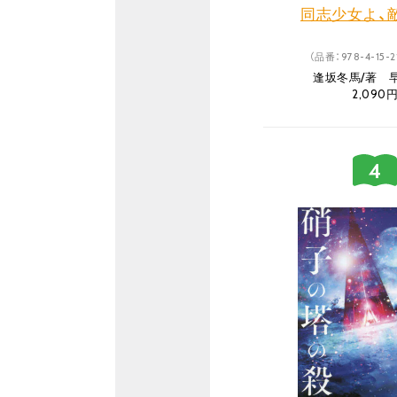
同志少女よ、
（品番：978-4-15-2
逢坂冬馬/著 
2,090