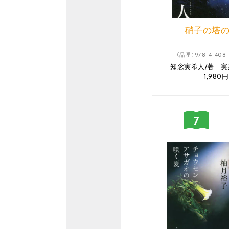
硝子の塔
（品番：978-4-408-
知念実希人/著 
1,980円