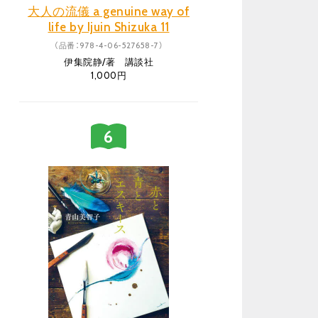
大人の流儀 a genuine way of
life by Ijuin Shizuka 11
（品番：978-4-06-527658-7）
伊集院静/著 講談社
1,000円