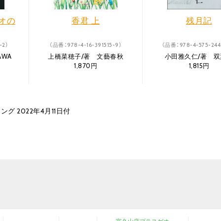
オの
香君 上
残月記
-2）
（品番：978-4-16-391515-9）
（品番：978-4-575-244
AWA
上橋菜穂子/著 文藝春秋
小田雅久仁/著 双
1,870円
1,815円
グ 2022年4月11日付