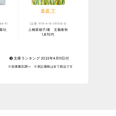
香君 下
64-9）
（品番：978-4-16-391516-6）
葉社
上橋菜穂子/著 文藝春秋
1,870円
文庫ランキング 2022年4月11日付
※岩瀬書店調べ ※表記価格は全て税込です