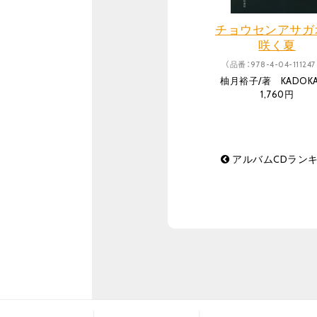
チョウセンアサガ
咲く夏
（品番：978-4-04-111247
柚月裕子/著 KADOK
1,760円
アルバムCDランキン