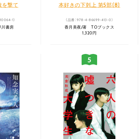
敵を撃て
本好きの下剋上 第5部〔8〕
10064-1）
（品番：978-4-86699-413-0）
早川書房
香月美夜/著 TOブックス
円
1,320円