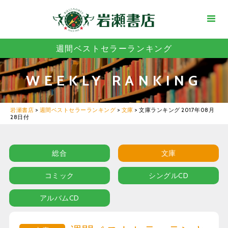
週間ベストセラーランキング
WEEKLY RANKING
岩瀬書店
>
週間ベストセラーランキング
>
文庫
>
文庫ランキング 2017年08月
28日付
総合
文庫
コミック
シングルCD
アルバムCD