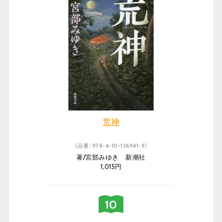
荒神
（品番：978-4-10-136941-9）
著/宮部みゆき 新潮社
1,015円