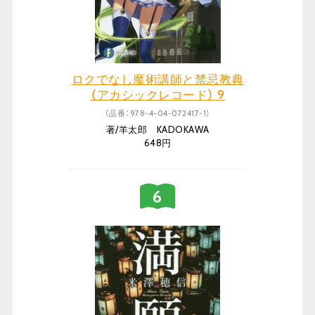
ロクでなし魔術講師と禁忌教典
（アカシックレコード） 9
（品番：978-4-04-072417-1）
著/羊太郎 KADOKAWA
648円