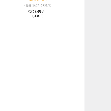
（品番：JACA-5933/4）
なにわ男子
1,430円