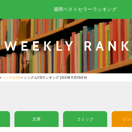
週間ベストセラーランキング
WEEKLY RANK
>
シングルCD
>
シングルCDランキング 2021年11月15日付
文庫
コミック
シン