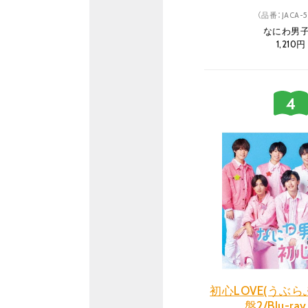
（品番：JACA-5
なにわ男
1,210円
初心LOVE(うぶら
盤2/Blu-ray