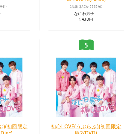
941）
（品番：JACA-5935/6）
子
なにわ男子
1,430円
ぶ)(初回限定
初心LOVE(うぶらぶ)(初回限定
 Disc)
盤2/DVD)