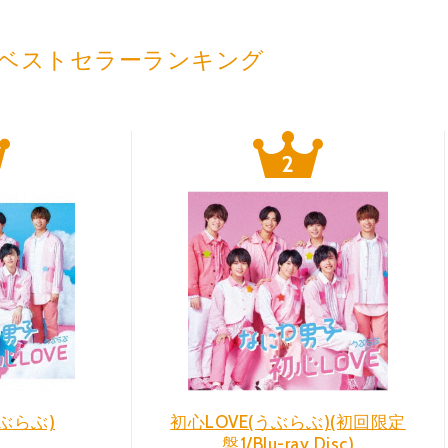
ベストセラーランキング
うぶらぶ)
初心LOVE(うぶらぶ)(初回限定
盤1/Blu-ray Disc)