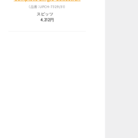
（品番：UPCH-7329/31）
スピッツ
4,212円