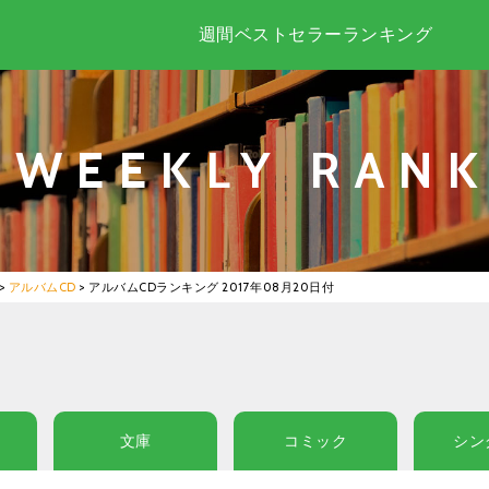
週間ベストセラーランキング
WEEKLY RANK
>
アルバムCD
>
アルバムCDランキング 2017年08月20日付
文庫
コミック
シン