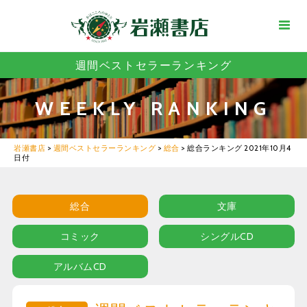
週間ベストセラーランキング
WEEKLY RANKING
岩瀬書店
>
週間ベストセラーランキング
>
総合
>
総合ランキング 2021年10月4
日付
総合
文庫
コミック
シングルCD
アルバムCD