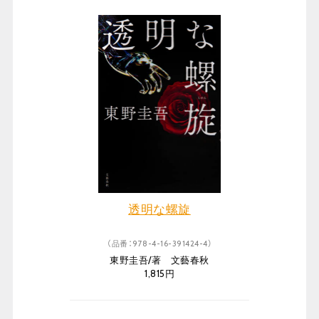
透明な螺旋
（品番：978-4-16-391424-4）
東野圭吾/著 文藝春秋
1,815円