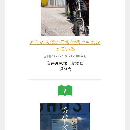
どうやら僕の日常生活はまちが
っている
（品番：978-4-10-352882-1）
岩井勇気/著 新潮社
1,375円