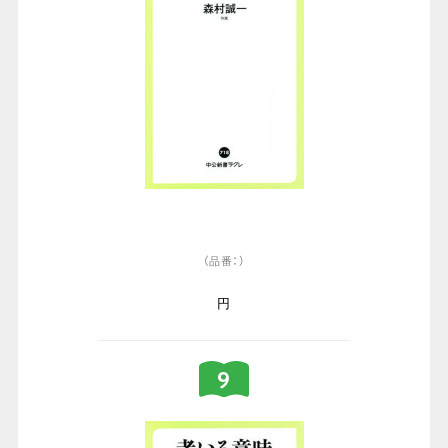
（品番：）
円