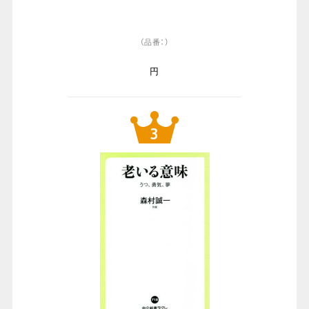
（品番：）
円