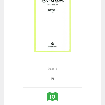
（品番：）
円