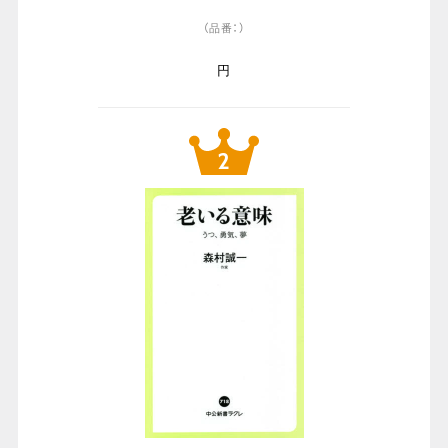
（品番：）
円