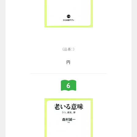
（品番：）
円