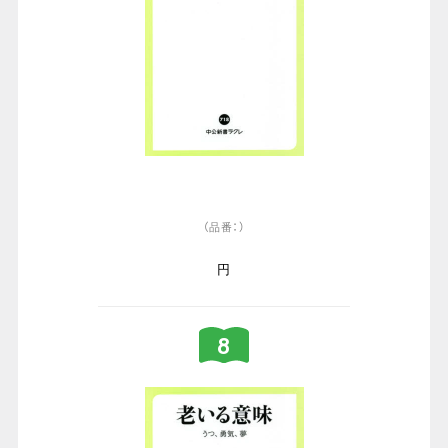
（品番：）
円