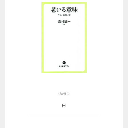
（品番：）
円