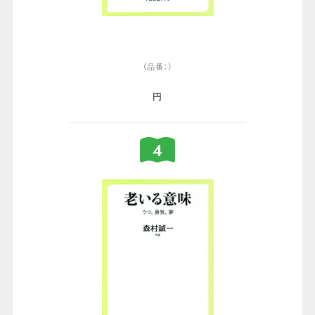
（品番：）
円