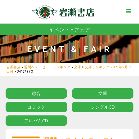
イベント・フェア
EVENT & FAIR
岩瀬書店
>
週間ベストセラーランキング
>
文庫
>
文庫ランキング 2021年9月13
日付
>
34167970
総合
文庫
コミック
シングルCD
アルバムCD