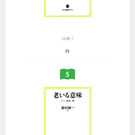
（品番：）
円