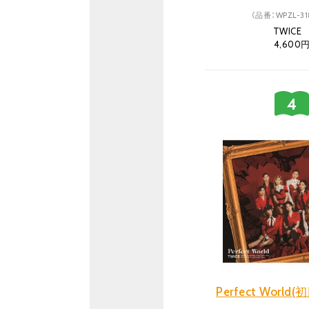
（品番：WPZL-318
TWIC
4,600
Perfect Worl