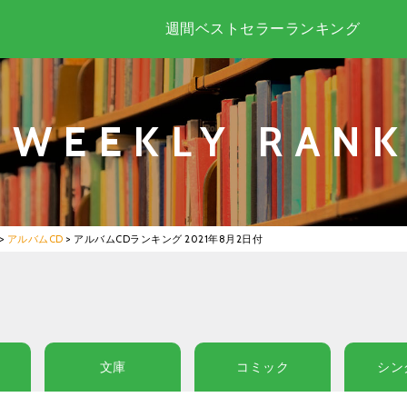
週間ベストセラーランキング
WEEKLY RANK
>
アルバムCD
>
アルバムCDランキング 2021年8月2日付
文庫
コミック
シン