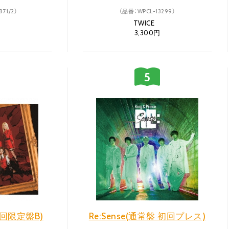
71/2）
（品番：WPCL-13299）
E
TWICE
円
3,300円
d(初回限定盤B)
Re:Sense(通常盤 初回プレス)