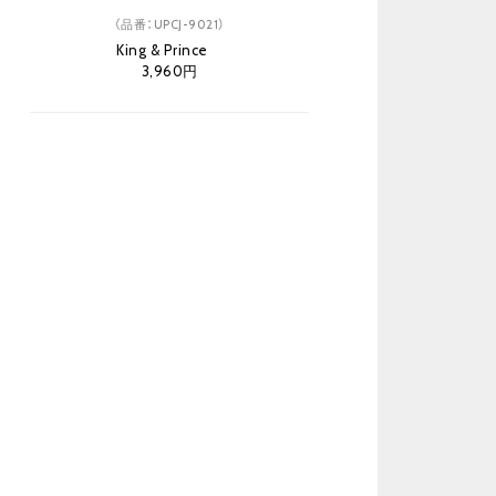
（品番：UPCJ-9021）
King & Prince
3,960円