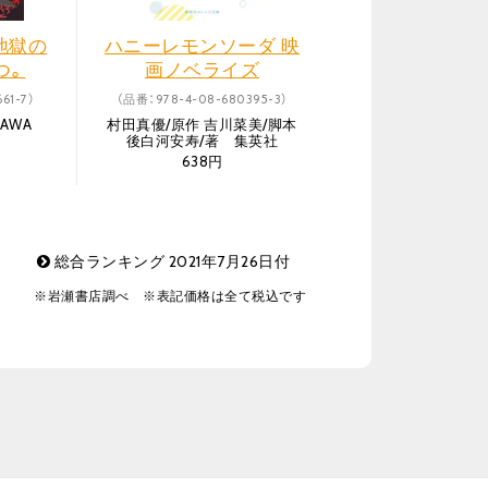
地獄の
ハニーレモンソーダ 映
つ。
画ノベライズ
61-7）
（品番：978-4-08-680395-3）
AWA
村田真優/原作 吉川菜美/脚本
後白河安寿/著 集英社
638円
総合ランキング 2021年7月26日付
※岩瀬書店調べ ※表記価格は全て税込です