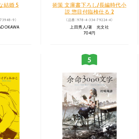
結婚 5
術策 文庫書下ろし/長編時代小
説 惣目付臨検仕る 2
73948-9）
（品番：978-4-334-79224-4）
DOKAWA
上田秀人/著 光文社
704円