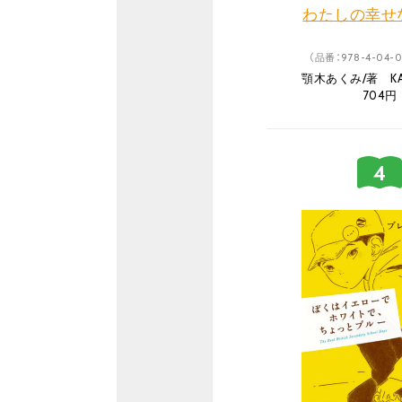
わたしの幸せな
（品番：978-4-04-0
顎木あくみ/著 KA
704円