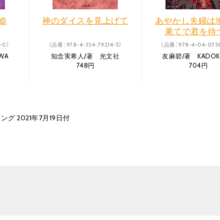
姫
神のダイスを見上げて
あやかし夫婦は
果てで君を待
-0）
（品番：978-4-334-79214-5）
（品番：978-4-04-0736
WA
知念実希人/著 光文社
友麻碧/著 KADOK
748円
704円
グ 2021年7月19日付