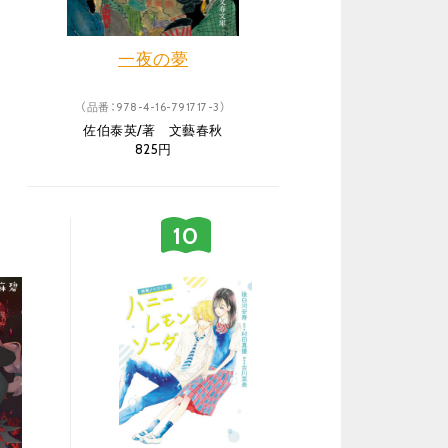
一夜の夢
（品番：978-4-16-791717-3）
佐伯泰英/著 文藝春秋
825円