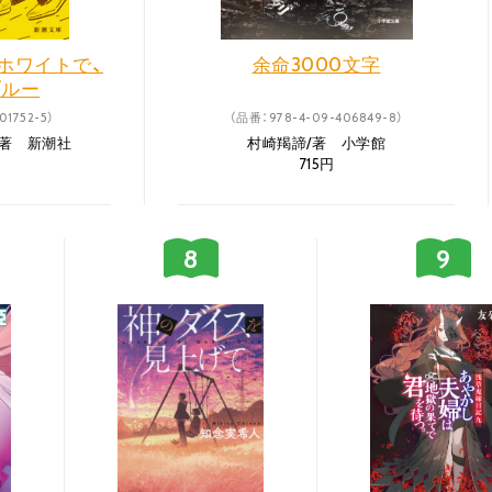
ホワイトで、
余命3000文字
ブルー
01752-5）
（品番：978-4-09-406849-8）
/著 新潮社
村崎羯諦/著 小学館
715円