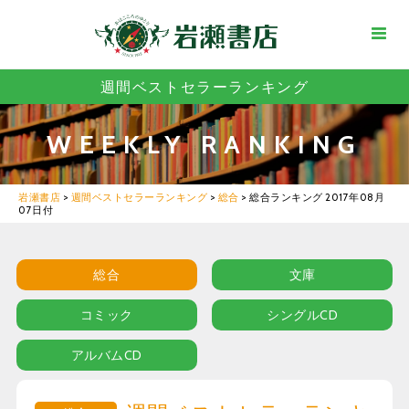
週間ベストセラーランキング
WEEKLY RANKING
岩瀬書店
>
週間ベストセラーランキング
>
総合
>
総合ランキング 2017年08月
07日付
総合
文庫
コミック
シングルCD
アルバムCD