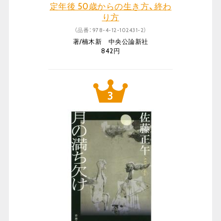
定年後 50歳からの生き方、終わ
り方
（品番：978-4-12-102431-2）
著/楠木新 中央公論新社
842円