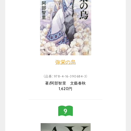
弥栄の烏
（品番：978-4-16-390684-3）
著/阿部智里 文藝春秋
1,620円