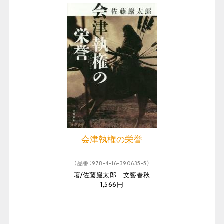
会津執権の栄誉
（品番：978-4-16-390635-5）
著/佐藤巖太郎 文藝春秋
1,566円